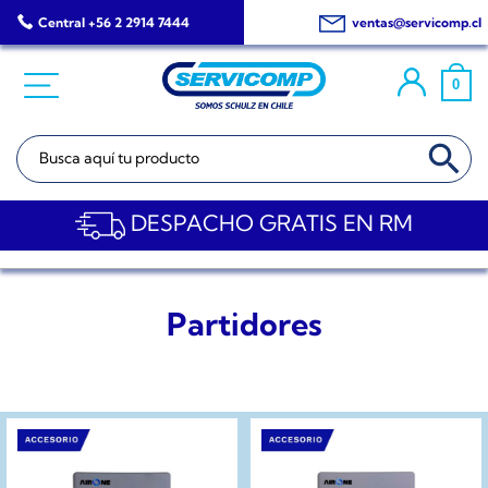
Saltar
Central +56 2 2914 7444
ventas@servicomp.cl
al
contenido
0
BOTÓN DE BÚSQ
Buscar:
DESPACHO GRATIS EN RM
Partidores