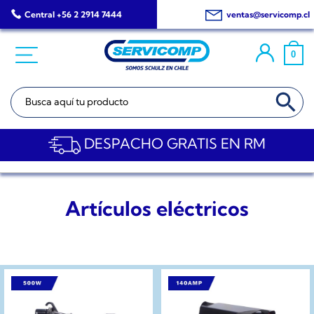
Saltar
Central +56 2 2914 7444
ventas@servicomp.cl
al
contenido
0
BOTÓN DE BÚSQ
Buscar:
DESPACHO GRATIS EN RM
Artículos eléctricos