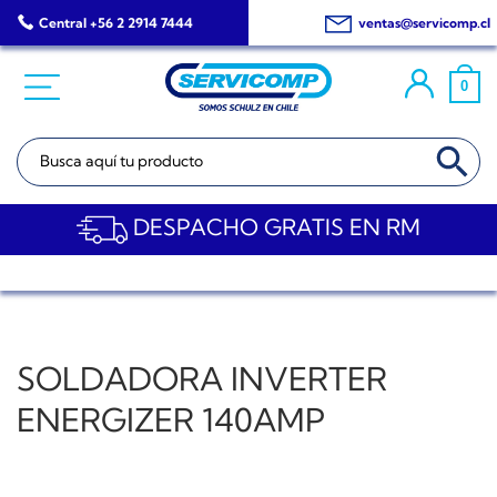
Saltar
Central +56 2 2914 7444
ventas@servicomp.cl
al
contenido
0
BOTÓN DE BÚSQ
Buscar:
DESPACHO GRATIS EN RM
SOLDADORA INVERTER
ENERGIZER 140AMP