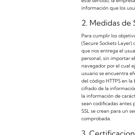
este sentido, la empres
información que los usu
2. Medidas de 
Para cumplir los objeti
(Secure Sockets Layer) q
que nos entrega el usuar
personal, sin importar 
navegador por el cual ej
usuario se encuentra efe
del código HTTPS en la 
cifrado de la informaci
la información de carác
sean codificadas antes p
SSL se crean para un se
comprobada.
3. Certificacion