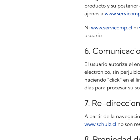
producto y su posterior
ajenos a
www.servicomp
Ni
www.servicomp.cl
ni
usuario.
6. Comunicacio
El usuario autoriza el 
electrónico, sin perjuici
haciendo “click” en el l
días para procesar su sol
7. Re-direccio
A partir de la navegació
www.schulz.cl
no son res
8. Propiedad d