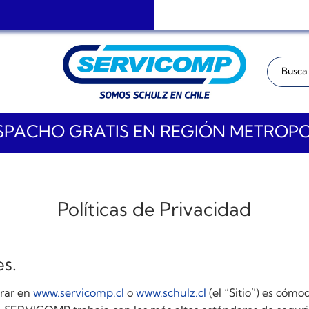
Buscar:
PACHO GRATIS EN REGIÓN METROP
Políticas de Privacidad
es.
rar en
www.servicomp.cl
o
www.schulz.cl
(el “Sitio”) es cómod