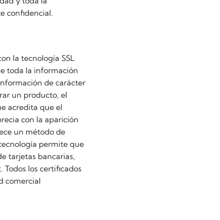
dad y toda la
e confidencial.
on la tecnología SSL
de toda la información
 información de carácter
rar un producto, el
ue acredita que el
precia con la aparición
blece un método de
a tecnología permite que
e tarjetas bancarias,
 Todos los certificados
ad comercial