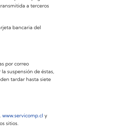
transmitida a terceros
rjeta bancaria del
as por correo
r la suspensión de éstas,
en tardar hasta siete
s.
www.servicomp.cl
y
s sitios.