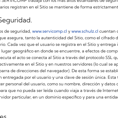
a SERVICOMP trabaja con los más altos estándares de seguri
arios registran en el Sitio se mantiene de forma estrictament
Seguridad.
vos de seguridad,
www.servicomp.cl
y
www.schulz.cl
cuentan c
ue asegura, tanto la autenticidad del Sitio, como el cifrado 
io. Cada vez que el usuario se registra en el Sitio y entrega
el lugar geográfico en donde se encuentre, a efectos de comp
ecuta el acto se conecta al Sitio a través del protocolo SSL q
ctivamente en el Sitio y en nuestros servidores (lo cual se a
barra de direcciones del navegador). De esta forma se esta
ón entregada por el usuario y una clave de sesión única. Est
ter personal del usuario, como su nombre, dirección y datos d
ara que no pueda ser leída cuando viaja a través de Internet.
rvidor particular, en un dominio específico y para una entid
es.