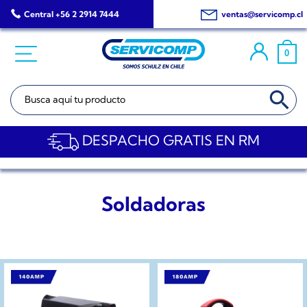
Saltar
Central +56 2 2914 7444
ventas@servicomp.cl
al
contenido
0
BOTÓN DE BÚSQ
Buscar:
DESPACHO GRATIS EN RM
Soldadoras