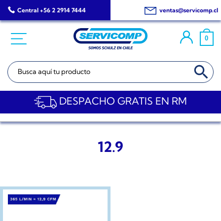
Saltar
Central +56 2 2914 7444
ventas@servicomp.cl
al
contenido
0
BOTÓN DE BÚSQ
Buscar:
DESPACHO GRATIS EN RM
12.9