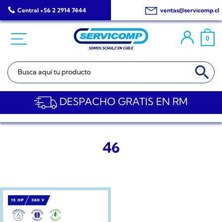
Saltar
Central +56 2 2914 7444
ventas@servicomp.cl
al
contenido
0
BOTÓN DE BÚSQ
Buscar:
DESPACHO GRATIS EN RM
46