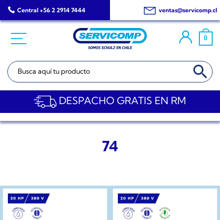
Saltar
Central +56 2 2914 7444
ventas@servicomp.cl
al
contenido
0
BOTÓN DE BÚSQ
Buscar:
DESPACHO GRATIS EN RM
74