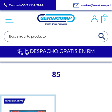
Saltar
Central +56 2 2914 7444
ventas@servicomp.cl
al
contenido
0
BOTÓN DE BÚSQ
Buscar:
DESPACHO GRATIS EN RM
85