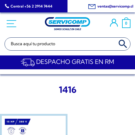
Saltar
Central +56 2 2914 7444
ventas@servicomp.cl
al
contenido
0
BOTÓN DE BÚSQ
Buscar:
DESPACHO GRATIS EN RM
1416