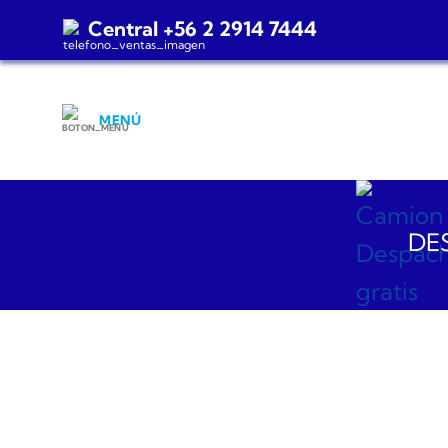
Saltar
Central +56 2 2914 7444
al
contenido
MENÚ
DES