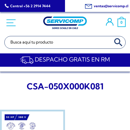
Saltar
Central +56 2 2914 7444
ventas@servicomp.cl
al
contenido
0
BOTÓN DE BÚSQ
Buscar:
DESPACHO GRATIS EN RM
CSA-050X000K081