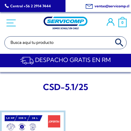
Saltar
Central +56 2 2914 7444
ventas@servicomp.cl
al
contenido
0
BOTÓN DE BÚSQ
Buscar:
DESPACHO GRATIS EN RM
CSD-5.1/25
¡OFERTA!