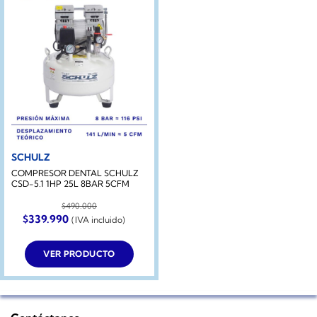
SCHULZ
COMPRESOR DENTAL SCHULZ
CSD-5.1 1HP 25L 8BAR 5CFM
$
490.000
El
El
$
339.990
(IVA incluido)
precio
precio
original
actual
era:
es:
VER PRODUCTO
$490.000.
$339.990.