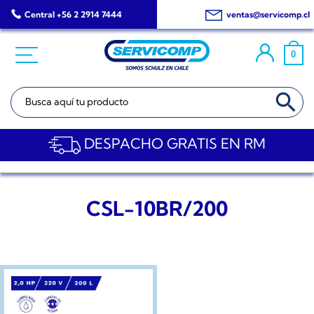
Saltar
Central +56 2 2914 7444
ventas@servicomp.cl
al
contenido
0
BOTÓN DE BÚSQ
Buscar:
DESPACHO GRATIS EN RM
CSL-10BR/200