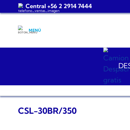
Saltar
Central +56 2 2914 7444
al
contenido
MENÚ
DES
CSL-30BR/350