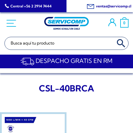
Saltar
Central +56 2 2914 7444
ventas@servicomp.cl
al
contenido
0
BOTÓN DE BÚSQ
Buscar:
DESPACHO GRATIS EN RM
CSL-40BRCA