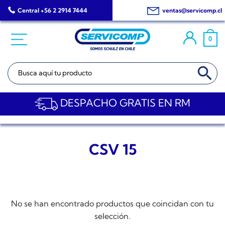
Saltar
Central +56 2 2914 7444
ventas@servicomp.cl
al
contenido
0
BOTÓN DE BÚSQ
Buscar:
DESPACHO GRATIS EN RM
CSV 15
No se han encontrado productos que coincidan con tu
selección.