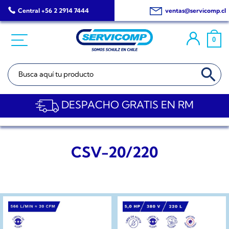
Saltar
Central +56 2 2914 7444
ventas@servicomp.cl
al
contenido
0
BOTÓN DE BÚSQ
Buscar:
DESPACHO GRATIS EN RM
CSV-20/220