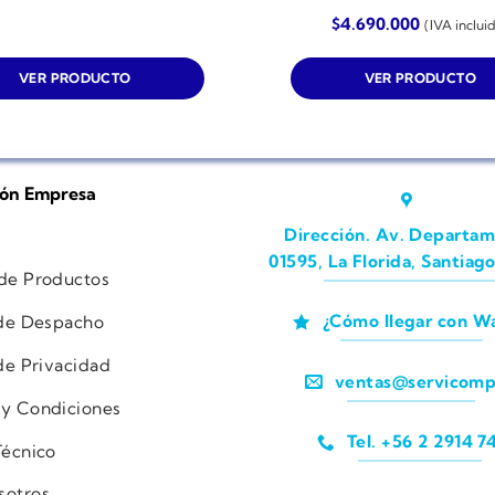
$
4.690.000
(IVA inclui
VER PRODUCTO
VER PRODUCTO
ión Empresa
Dirección. Av. Departam
01595, La Florida, Santiago
 de Productos
¿Cómo llegar con W
 de Despacho
 de Privacidad
ventas@servicomp
 y Condiciones
Tel. +56 2 2914 7
Técnico
sotros