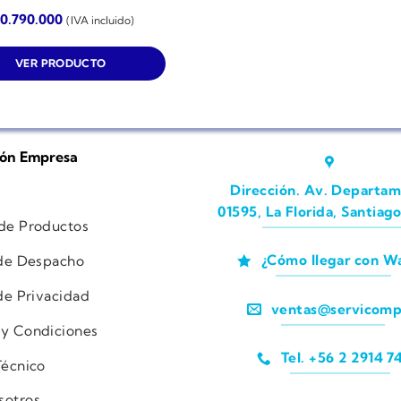
10.790.000
(IVA incluido)
VER PRODUCTO
ión Empresa
Dirección. Av. Departam
01595, La Florida, Santiago
 de Productos
¿Cómo llegar con W
 de Despacho
 de Privacidad
ventas@servicomp
 y Condiciones
Tel. +56 2 2914 7
Técnico
sotros