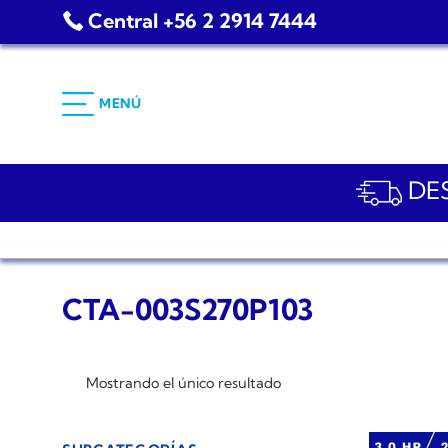
Saltar
Central +56 2 2914 7444
al
contenido
MENÚ
DES
CTA-003S270P103
Mostrando el único resultado