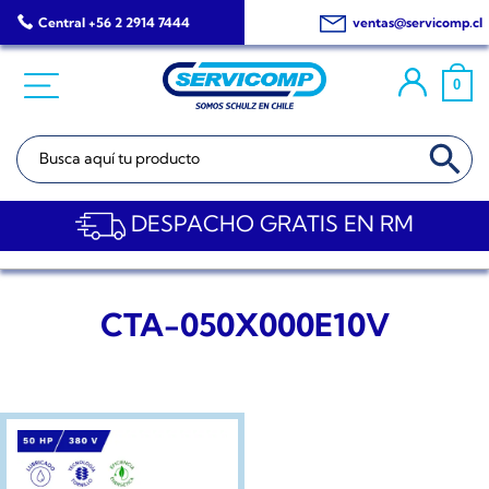
Saltar
Central +56 2 2914 7444
ventas@servicomp.cl
al
contenido
0
BOTÓN DE BÚSQ
Buscar:
DESPACHO GRATIS EN RM
CTA-050X000E10V