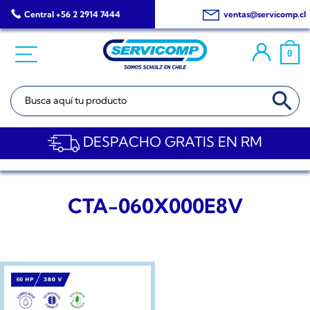
Saltar
Central +56 2 2914 7444
ventas@servicomp.cl
al
contenido
0
BOTÓN DE BÚSQ
Buscar:
DESPACHO GRATIS EN RM
CTA-060X000E8V