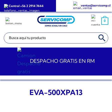
Saltar
ventas@servicomp.cl
Central +56 2 2914 7444
al
contenido
0
BOTÓN DE BÚSQ
Buscar:
DESPACHO GRATIS EN RM
EVA-500XPA13