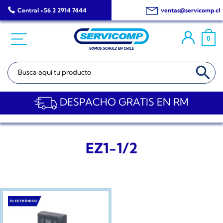
Saltar
Central +56 2 2914 7444
ventas@servicomp.cl
al
contenido
0
BOTÓN DE BÚSQ
Buscar:
DESPACHO GRATIS EN RM
EZ1-1/2