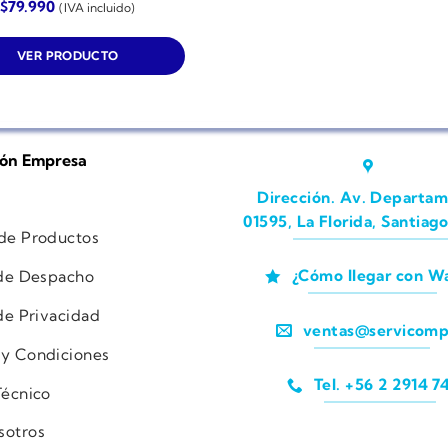
$
79.990
(IVA incluido)
VER PRODUCTO
ión Empresa
Dirección. Av. Departam
01595, La Florida, Santiago
 de Productos
¿Cómo llegar con W
 de Despacho
 de Privacidad
ventas@servicomp
 y Condiciones
Tel. +56 2 2914 7
Técnico
sotros