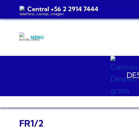
Saltar
Central +56 2 2914 7444
al
contenido
MENÚ
DES
FR1/2