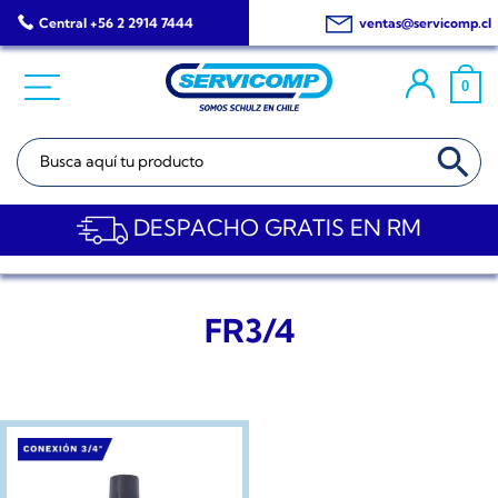
Saltar
Central +56 2 2914 7444
ventas@servicomp.cl
al
contenido
0
BOTÓN DE BÚSQ
Buscar:
DESPACHO GRATIS EN RM
FR3/4