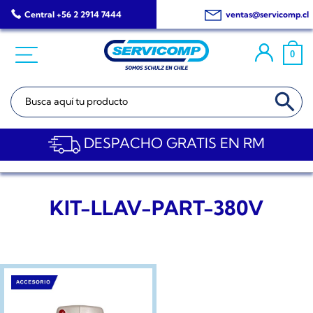
Saltar
Central +56 2 2914 7444
ventas@servicomp.cl
al
contenido
0
BOTÓN DE BÚSQ
Buscar:
DESPACHO GRATIS EN RM
KIT-LLAV-PART-380V