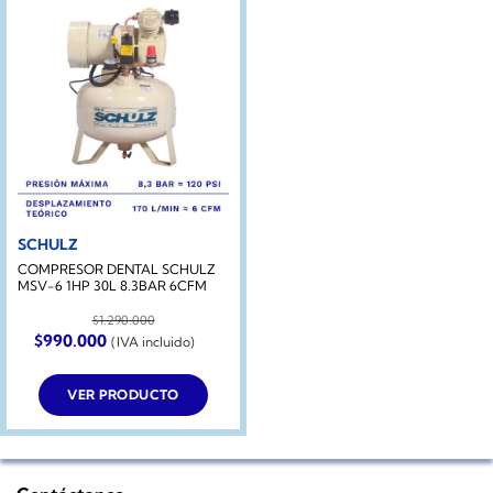
SCHULZ
COMPRESOR DENTAL SCHULZ
MSV-6 1HP 30L 8.3BAR 6CFM
$
1.290.000
El
El
$
990.000
(IVA incluido)
precio
precio
original
actual
era:
es:
VER PRODUCTO
$1.290.000.
$990.000.