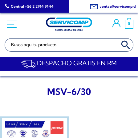
Saltar
Central +56 2 2914 7444
ventas@servicomp.cl
al
contenido
0
BOTÓN DE BÚSQ
Buscar:
DESPACHO GRATIS EN RM
MSV-6/30
¡OFERTA!