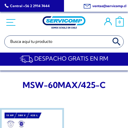
Saltar
Central +56 2 2914 7444
ventas@servicomp.cl
al
contenido
0
BOTÓN DE BÚSQ
Buscar:
DESPACHO GRATIS EN RM
MSW-60MAX/425-C