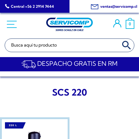
Saltar
Central +56 2 2914 7444
ventas@servicomp.cl
al
contenido
0
BOTÓN DE BÚSQ
Buscar:
DESPACHO GRATIS EN RM
SCS 220