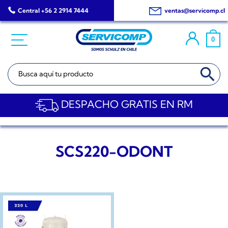
Saltar
Central +56 2 2914 7444
ventas@servicomp.cl
al
contenido
0
BOTÓN DE BÚSQ
Buscar:
DESPACHO GRATIS EN RM
SCS220-ODONT