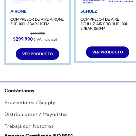
AIRONE
SCHULZ
COMPRESOR DE AIRE AIRONE
COMPRESOR DE AIRE
3HP 100L 8BAR 11CFM
SCHULZ AIR PRO 3HP 100L
9,7BAR 15CFM
$
449.990
El
El
$
299.990
(IVA incluido)
precio
precio
original
actual
era:
es:
VER PRODUCTO
VER PRODUCTO
$449.990.
$299.990.
Contáctanos
Proveedores / Supply
Distribuidores / Mayoristas
Trabaja con Nosotros
Empresa Certificada ISO 9001