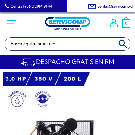
Saltar
Central +56 2 2914 7444
ventas@servicomp.cl
al
contenido
0
BOTÓN DE BÚSQ
Buscar:
DESPACHO GRATIS EN RM