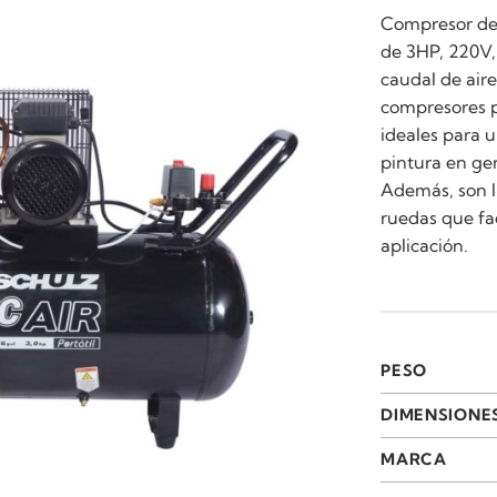
Compresor de 
de 3HP, 220V, 
caudal de air
compresores po
ideales para u
pintura en gen
Además, son l
ruedas que fa
aplicación.
PESO
DIMENSIONE
MARCA