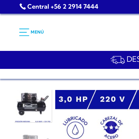
Saltar
Central +56 2 2914 7444
al
contenido
MENÚ
DES