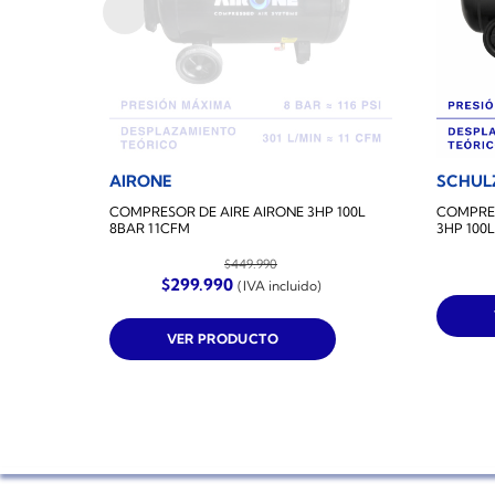
AIRONE
SCHUL
COMPRESOR DE AIRE AIRONE 3HP 100L
COMPRES
8BAR 11CFM
3HP 100L
$
449.990
El
El
$
299.990
(IVA incluido)
precio
precio
original
actual
era:
es:
VER PRODUCTO
$449.990.
$299.990.