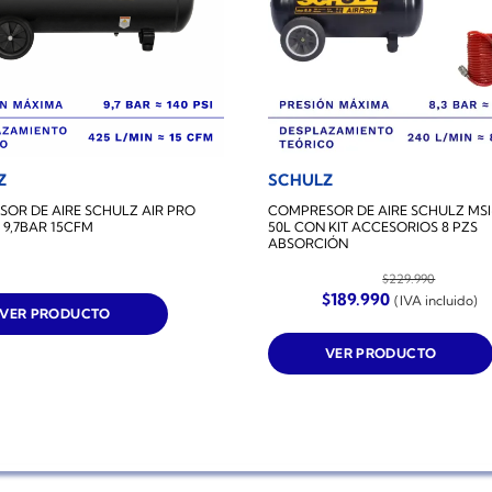
Z
SCHULZ
OR DE AIRE SCHULZ AIR PRO
COMPRESOR DE AIRE SCHULZ MSI
 9,7BAR 15CFM
50L CON KIT ACCESORIOS 8 PZS
ABSORCIÓN
$
229.990
El
El
$
189.990
(IVA incluido)
precio
precio
VER PRODUCTO
original
actual
era:
es:
VER PRODUCTO
$229.990.
$189.990.