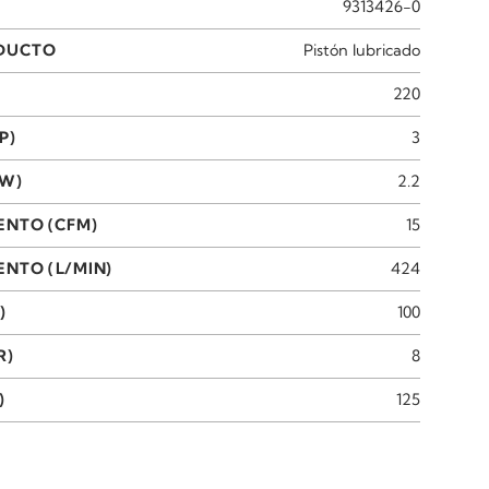
9313426-0
ODUCTO
Pistón lubricado
220
P)
3
KW)
2.2
ENTO (CFM)
15
NTO (L/MIN)
424
)
100
R)
8
)
125