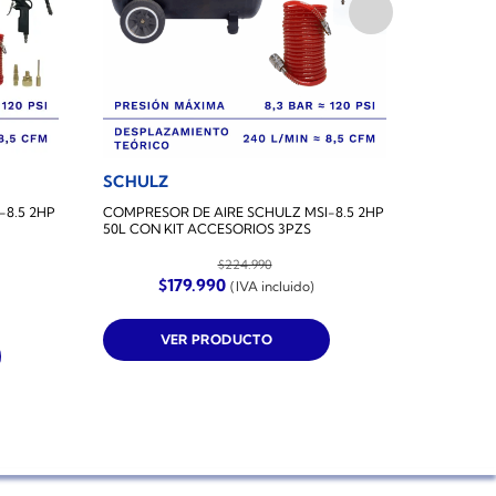
SCHULZ
SCHUL
-8.5 2HP
COMPRESOR DE AIRE SCHULZ MSI-8.5 2HP
COMPRESO
50L CON KIT ACCESORIOS 3PZS
25L CON 
ABSORCI
$
224.990
El
El
$
179.990
(IVA incluido)
precio
precio
E
$
original
actual
p
era:
es:
o
VER PRODUCTO
$224.990.
$179.990.
e
$