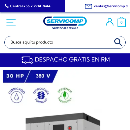
Saltar
Central +56 2 2914 7444
ventas@servicomp.cl
al
contenido
0
BOTÓN DE BÚSQ
Buscar:
DESPACHO GRATIS EN RM