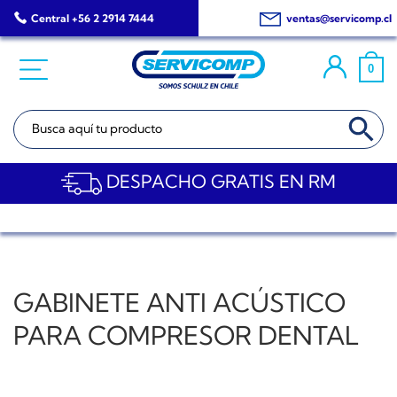
Saltar
Central +56 2 2914 7444
ventas@servicomp.cl
al
contenido
0
BOTÓN DE BÚSQ
Buscar:
DESPACHO GRATIS EN RM
GABINETE ANTI ACÚSTICO
PARA COMPRESOR DENTAL