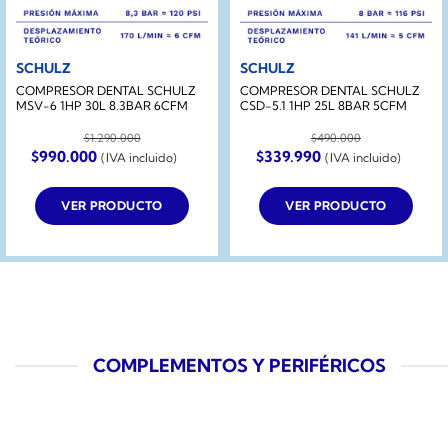
SCHULZ
SCHULZ
COMPRESOR DENTAL SCHULZ
COMPRESOR DENTAL SCHULZ
MSV-6 1HP 30L 8.3BAR 6CFM
CSD-5.1 1HP 25L 8BAR 5CFM
$
1.290.000
$
490.000
El
El
El
El
$
990.000
$
339.990
(IVA incluido)
(IVA incluido)
precio
precio
precio
precio
original
actual
original
actual
era:
es:
era:
es:
VER PRODUCTO
VER PRODUCTO
$1.290.000.
$990.000.
$490.000.
$339.990.
COMPLEMENTOS Y PERIFÉRICOS