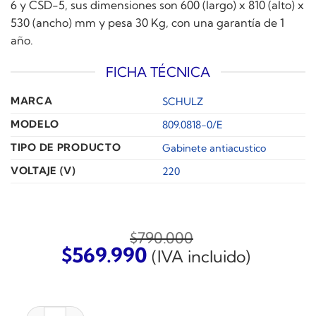
6 y CSD-5, sus dimensiones son 600 (largo) x 810 (alto) x
530 (ancho) mm y pesa 30 Kg, con una garantía de 1
año.
FICHA TÉCNICA
MARCA
SCHULZ
MODELO
809.0818-0/E
TIPO DE PRODUCTO
Gabinete antiacustico
VOLTAJE (V)
220
$
790.000
El
El
$
569.990
(IVA incluido)
precio
precio
original
actual
era:
es:
GABINETE ANTI ACÚSTICO PARA COMPRESOR DENTAL ca