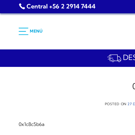
Saltar
Central +56 2 2914 7444
al
contenido
MENÚ
DES
POSTED ON
27 
0x1c8c5b6a