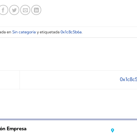
cada en
Sin categoría
y etiquetada
0x1c8c5b6a
.
0x1c8c
ión Empresa