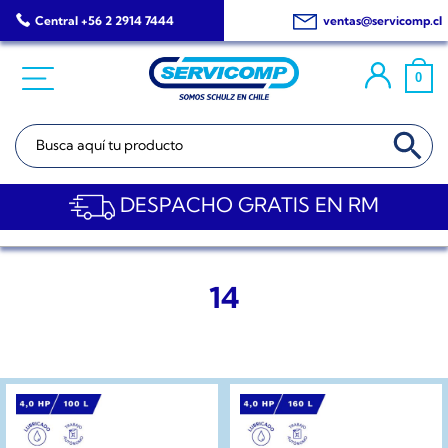
Saltar
Central +56 2 2914 7444
ventas@servicomp.cl
al
contenido
0
BOTÓN DE BÚSQ
Buscar:
DESPACHO GRATIS EN RM
14