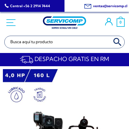
Saltar
Central +56 2 2914 7444
ventas@servicomp.cl
al
contenido
0
BOTÓN DE BÚSQ
Buscar:
DESPACHO GRATIS EN RM