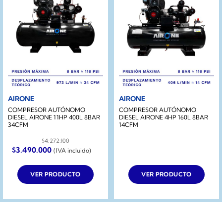
AIRONE
AIRONE
COMPRESOR AUTÓNOMO
COMPRESOR AUTÓNOMO
DIESEL AIRONE 11HP 400L 8BAR
DIESEL AIRONE 4HP 160L 8BAR
34CFM
14CFM
$
4.272.100
El
El
$
3.490.000
(IVA incluido)
precio
precio
original
actual
era:
es:
VER PRODUCTO
VER PRODUCTO
$4.272.100.
$3.490.000.