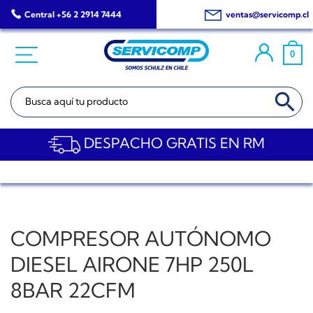
Saltar
Central +56 2 2914 7444
ventas@servicomp.cl
al
contenido
0
BOTÓN DE BÚSQ
Buscar:
DESPACHO GRATIS EN RM
COMPRESOR AUTÓNOMO
DIESEL AIRONE 7HP 250L
8BAR 22CFM