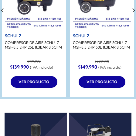
SCHULZ
SCHULZ
COMPRESOR DE AIRE SCHULZ
COMPRESOR DE AIRE SCHULZ
MSI-8.5 2HP 25L 8.3BAR 8.5CFM
MSI-8.5 2HP 50L 8.3BAR 8.5CFM
$
199.990
$
209.990
El
El
El
El
$
139.990
$
149.990
(IVA incluido)
(IVA incluido)
precio
precio
precio
precio
original
actual
original
actual
era:
es:
era:
es:
VER PRODUCTO
VER PRODUCTO
$199.990.
$139.990.
$209.990.
$149.990.