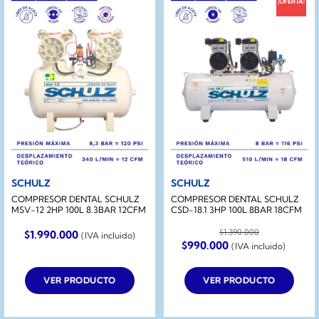
¡OFERTA!
SCHULZ
SCHULZ
COMPRESOR DENTAL SCHULZ
COMPRESOR DENTAL SCHULZ
MSV-12 2HP 100L 8.3BAR 12CFM
CSD-18.1 3HP 100L 8BAR 18CFM
$
1.390.000
$
1.990.000
(IVA incluido)
El
El
$
990.000
(IVA incluido)
precio
precio
original
actual
era:
es:
VER PRODUCTO
VER PRODUCTO
$1.390.000.
$990.000.