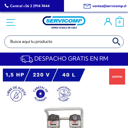
Saltar
Central +56 2 2914 7444
ventas@servicomp.cl
al
contenido
0
BOTÓN DE BÚSQ
Buscar:
DESPACHO GRATIS EN RM
¡OFERTA!