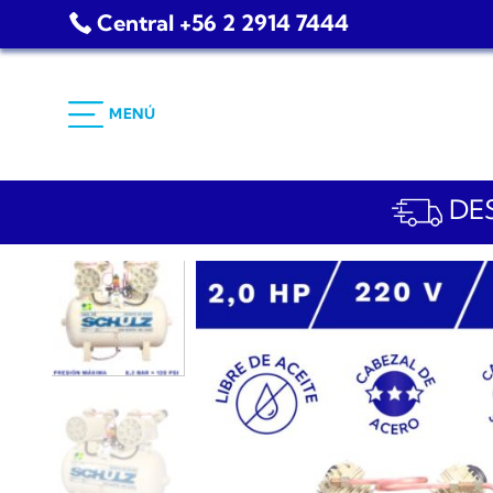
Saltar
Central +56 2 2914 7444
al
contenido
MENÚ
DES