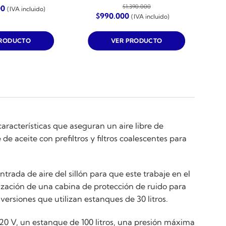
$
1.390.000
00
(IVA incluido)
El
El
$
990.000
(IVA incluido)
precio
precio
original
actual
era:
es:
PRODUCTO
VER PRODUCTO
$1.390.000.
$990.000.
aracterísticas que aseguran un aire libre de
e aceite con prefiltros y filtros coalescentes para
trada de aire del sillón para que este trabaje en el
lización de una cabina de protección de ruido para
versiones que utilizan estanques de 30 litros.
0 V, un estanque de 100 litros, una presión máxima