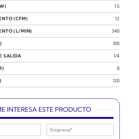
KW)
1.5
ENTO (CFM)
12
NTO (L/MIN)
340
)
100
E SALIDA
1/4
R)
8
)
120
E INTERESA ESTE PRODUCTO