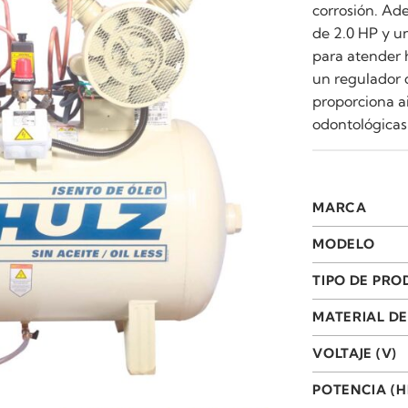
corrosión. Ad
de 2.0 HP y u
para atender h
un regulador d
proporciona ai
odontológicas
MARCA
MODELO
TIPO DE PR
MATERIAL DE
VOLTAJE (V)
POTENCIA (H