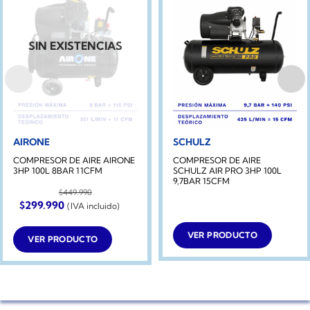
SIN EXISTENCIAS
AIRONE
SCHULZ
COMPRESOR DE AIRE AIRONE
COMPRESOR DE AIRE
3HP 100L 8BAR 11CFM
SCHULZ AIR PRO 3HP 100L
9,7BAR 15CFM
$
449.990
El
El
$
299.990
(IVA incluido)
precio
precio
original
actual
era:
es:
VER PRODUCTO
VER PRODUCTO
$449.990.
$299.990.