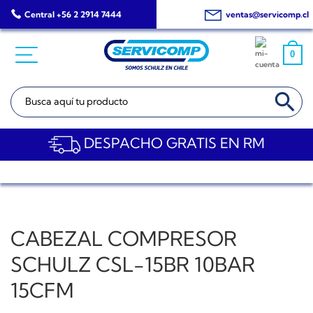
Saltar
Central +56 2 2914 7444
ventas@servicomp.cl
al
contenido
0
BOTÓN DE BÚSQ
Buscar:
DESPACHO GRATIS EN RM
CABEZAL COMPRESOR
SCHULZ CSL-15BR 10BAR
15CFM