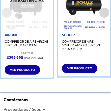
SIN EXISTENCIAS
AIRONE
SCHULZ
COMPRESOR DE AIRE AIRONE
COMPRESOR DE AIRE
3HP 100L 8BAR 11CFM
SCHULZ AIR PRO 3HP 100L
9,7BAR 15CFM
$
449.990
El
El
$
299.990
(IVA incluido)
precio
precio
original
actual
era:
es:
VER PRODUCTO
VER PRODUCTO
$449.990.
$299.990.
Contáctanos
Proveedores / Supply