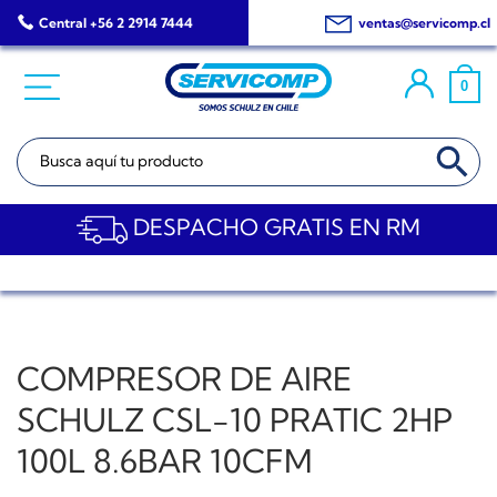
Saltar
Central +56 2 2914 7444
ventas@servicomp.cl
al
contenido
0
BOTÓN DE BÚSQ
Buscar:
DESPACHO GRATIS EN RM
COMPRESOR DE AIRE
SCHULZ CSL-10 PRATIC 2HP
100L 8.6BAR 10CFM