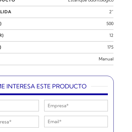
LIDA
2"
)
500
R)
12
)
175
Manual
E INTERESA ESTE PRODUCTO