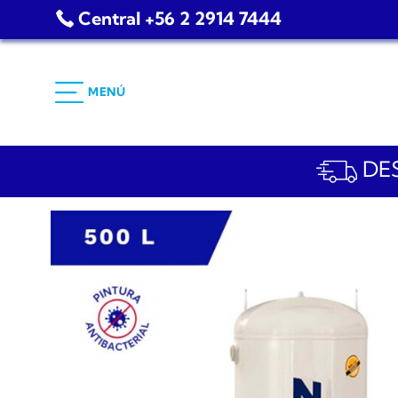
Saltar
Central +56 2 2914 7444
al
contenido
MENÚ
DES