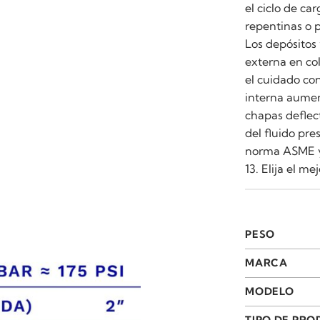
el ciclo de c
repentinas o 
Los depósitos 
externa en col
el cuidado con
interna aumen
chapas deflec
del fluido pre
norma ASME y 
13. Elija el m
PESO
MARCA
MODELO
TIPO DE PR