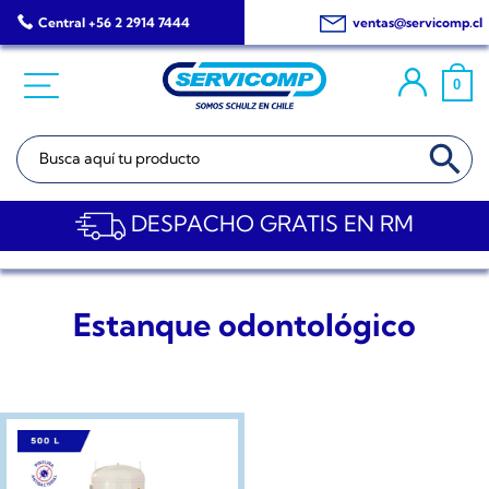
Saltar
Central +56 2 2914 7444
ventas@servicomp.cl
al
contenido
0
BOTÓN DE BÚSQ
Buscar:
DESPACHO GRATIS EN RM
Estanque odontológico