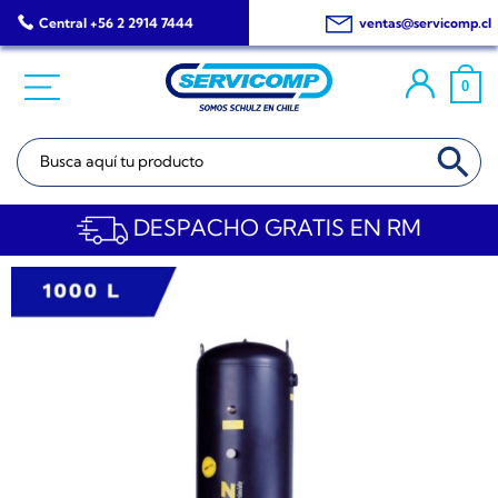
Saltar
Central +56 2 2914 7444
ventas@servicomp.cl
al
contenido
0
BOTÓN DE BÚSQ
Buscar:
DESPACHO GRATIS EN RM