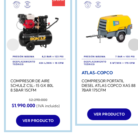
ATLAS-COPCO
COMPRESOR DE AIRE
COMPRESOR PORTATIL
SCHULZ CSL-15 GX 80L
DIESEL ATLAS COPCO XAS 88
8.5BAR 15CFM
7BAR 175CFM
$
2.290.000
El
El
$
1.990.000
(IVA incluido)
precio
precio
original
actual
VER PRODUCTO
era:
es:
VER PRODUCTO
$2.290.000.
$1.990.000.