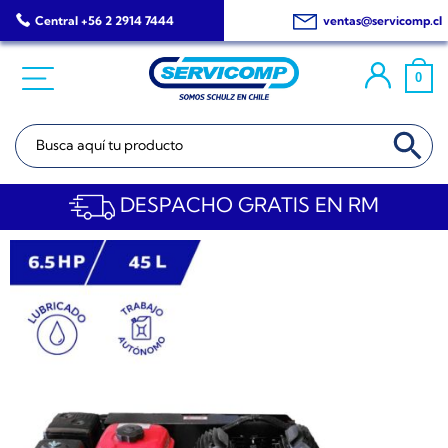
Saltar
Central +56 2 2914 7444
ventas@servicomp.cl
al
contenido
0
BOTÓN DE BÚSQ
Buscar:
DESPACHO GRATIS EN RM